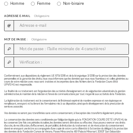
Homme
Femme
Non-binaire
ADRESSE E-MAIL
Obligatoire
MOT DE PASSE :
Obligatoire
Conformément aux dispositions du règlement UE 679/2016 et de la loi organique 3/2018 sur la protection des données
personnelles et la garantie des droits, nous vous informons que les données que vous nous fournissez et celles générées au
cours de votre relation avec nous sont traitées et incorporées dans des fichiers dont la Fondation Cours d'été
UPV/EHU est responsable.
La finalité de ce traitement est l'organisation des activités d'enseignement et de vulgarisation universitaire, la gestion
administrative, le maintien de la relation et l'envoi de communications par tout moyen lié aux activités de la Fondation.
La légitimation du traitement est le consentement de l'intéressé exprimé de manière expresse et non équivoque en
remplissant, envoyant et/ou livrant les formulaires mis à sa disposition, ainsi que le développement de la prestation de
services associée.
Vos données ne seront pas transférées sans votre consentement, à l'exception des transferts légalement prévus.
La conservation des données sera conditionnée par l'obligation légale qu'a la FONDATION COURS D'ÉTÉ UPV/EHU de
les conserver. Une fois ces périodes écoulées, les données seront détruites ou effacées. Vous pouvez exercer vos droits
d'accès, de rectification, d'effacement, de portabilité, de limitation du traitement et de révocation du consentement
donné en envoyant une lettre accompagnée d'une copie de votre carte d'identité à l'attention du délégué à la protection
des données de la Fundación Cursos de Verano, Paseo Miraconcha 48 (Palacio Miramar), 20007 San Sebastián