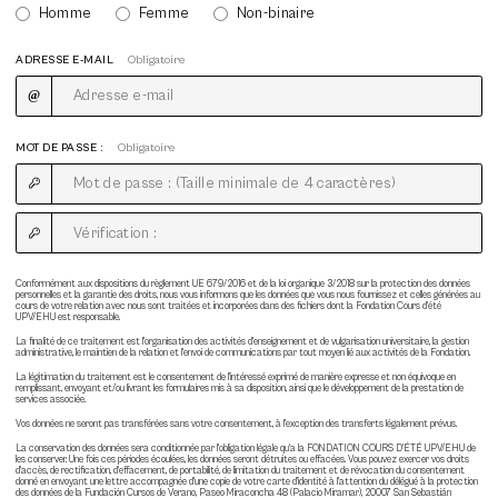
Homme
Femme
Non-binaire
ADRESSE E-MAIL
Obligatoire
MOT DE PASSE :
Obligatoire
Conformément aux dispositions du règlement UE 679/2016 et de la loi organique 3/2018 sur la protection des données
personnelles et la garantie des droits, nous vous informons que les données que vous nous fournissez et celles générées au
cours de votre relation avec nous sont traitées et incorporées dans des fichiers dont la Fondation Cours d'été
UPV/EHU est responsable.
La finalité de ce traitement est l'organisation des activités d'enseignement et de vulgarisation universitaire, la gestion
administrative, le maintien de la relation et l'envoi de communications par tout moyen lié aux activités de la Fondation.
La légitimation du traitement est le consentement de l'intéressé exprimé de manière expresse et non équivoque en
remplissant, envoyant et/ou livrant les formulaires mis à sa disposition, ainsi que le développement de la prestation de
services associée.
Vos données ne seront pas transférées sans votre consentement, à l'exception des transferts légalement prévus.
La conservation des données sera conditionnée par l'obligation légale qu'a la FONDATION COURS D'ÉTÉ UPV/EHU de
les conserver. Une fois ces périodes écoulées, les données seront détruites ou effacées. Vous pouvez exercer vos droits
d'accès, de rectification, d'effacement, de portabilité, de limitation du traitement et de révocation du consentement
donné en envoyant une lettre accompagnée d'une copie de votre carte d'identité à l'attention du délégué à la protection
des données de la Fundación Cursos de Verano, Paseo Miraconcha 48 (Palacio Miramar), 20007 San Sebastián