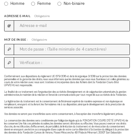
Homme
Femme
Non-binaire
ADRESSE E-MAIL
Obligatoire
MOT DE PASSE :
Obligatoire
Conformément aux dispositions du règlement UE 679/2016 et de la loi organique 3/2018 sur la protection des données
personnelles et la garantie des droits, nous vous informons que les données que vous nous fournissez et celles générées au
cours de votre relation avec nous sont traitées et incorporées dans des fichiers dont la Fondation Cours d'été
UPV/EHU est responsable.
La finalité de ce traitement est l'organisation des activités d'enseignement et de vulgarisation universitaire, la gestion
administrative, le maintien de la relation et l'envoi de communications par tout moyen lié aux activités de la Fondation.
La légitimation du traitement est le consentement de l'intéressé exprimé de manière expresse et non équivoque en
remplissant, envoyant et/ou livrant les formulaires mis à sa disposition, ainsi que le développement de la prestation de
services associée.
Vos données ne seront pas transférées sans votre consentement, à l'exception des transferts légalement prévus.
La conservation des données sera conditionnée par l'obligation légale qu'a la FONDATION COURS D'ÉTÉ UPV/EHU de
les conserver. Une fois ces périodes écoulées, les données seront détruites ou effacées. Vous pouvez exercer vos droits
d'accès, de rectification, d'effacement, de portabilité, de limitation du traitement et de révocation du consentement
donné en envoyant une lettre accompagnée d'une copie de votre carte d'identité à l'attention du délégué à la protection
des données de la Fundación Cursos de Verano, Paseo Miraconcha 48 (Palacio Miramar), 20007 San Sebastián