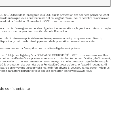
 679/2016 et de la loi organique 3/2018 sur la protection des données personnelles et
 les données que vous nous fournissez et celles générées au cours de votre relation avec
iers dont la Fondation Cours d'été UPV/EHU est responsable.
es activités d'enseignement et de vulgarisation universitaire, la gestion administrative, le
tions par tout moyen lié aux activités de la Fondation.
ent de l'intéressé exprimé de manière expresse et non équivoque en remplissant,
disposition, ainsi que le développement de la prestation de services associée.
re consentement, à l'exception des transferts légalement prévus.
 par l'obligation légale qu'a la FONDATION COURS D'ÉTÉ UPV/EHU de les conserver. Une
truites ou effacées. Vous pouvez exercer vos droits d'accès, de rectification, d'effacement,
t de révocation du consentement donné en envoyant une lettre accompagnée d'une copie
égué à la protection des données de la Fundación Cursos de Verano, Paseo Miraconcha 48
oa) ou en envoyant un courriel à mailto:info@uik.eus. Si vous souhaitez obtenir de plus
ées à caractère personnel, vous pouvez consulter le site web www.uik.eus
 de confidentialité