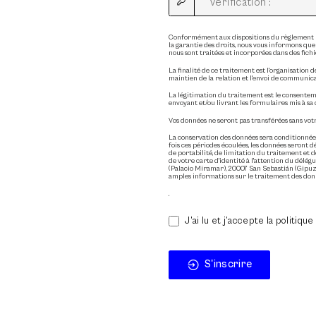
Conformément aux dispositions du règlement UE
la garantie des droits, nous vous informons que
nous sont traitées et incorporées dans des fich
La finalité de ce traitement est l'organisation d
maintien de la relation et l'envoi de communica
La légitimation du traitement est le consentem
envoyant et/ou livrant les formulaires mis à sa 
Vos données ne seront pas transférées sans vot
La conservation des données sera conditionnée
fois ces périodes écoulées, les données seront dé
de portabilité, de limitation du traitement e
de votre carte d'identité à l'attention du dél
(Palacio Miramar), 20007 San Sebastián (Gipuzk
amples informations sur le traitement des donn
.
J’ai lu et j’accepte la politique
S'inscrire