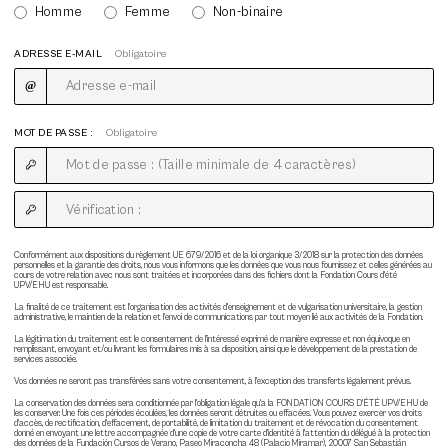
Homme
Femme
Non-binaire
ADRESSE E-MAIL
Obligatoire
MOT DE PASSE :
Obligatoire
Conformément aux dispositions du règlement UE 679/2016 et de la loi organique 3/2018 sur la protection des données
personnelles et la garantie des droits, nous vous informons que les données que vous nous fournissez et celles générées au
cours de votre relation avec nous sont traitées et incorporées dans des fichiers dont la Fondation Cours d'été
UPV/EHU est responsable.
La finalité de ce traitement est l'organisation des activités d'enseignement et de vulgarisation universitaire, la gestion
administrative, le maintien de la relation et l'envoi de communications par tout moyen lié aux activités de la Fondation.
La légitimation du traitement est le consentement de l'intéressé exprimé de manière expresse et non équivoque en
remplissant, envoyant et/ou livrant les formulaires mis à sa disposition, ainsi que le développement de la prestation de
services associée.
Vos données ne seront pas transférées sans votre consentement, à l'exception des transferts légalement prévus.
La conservation des données sera conditionnée par l'obligation légale qu'a la FONDATION COURS D'ÉTÉ UPV/EHU de
les conserver. Une fois ces périodes écoulées, les données seront détruites ou effacées. Vous pouvez exercer vos droits
d'accès, de rectification, d'effacement, de portabilité, de limitation du traitement et de révocation du consentement
donné en envoyant une lettre accompagnée d'une copie de votre carte d'identité à l'attention du délégué à la protection
des données de la Fundación Cursos de Verano, Paseo Miraconcha 48 (Palacio Miramar), 20007 San Sebastián