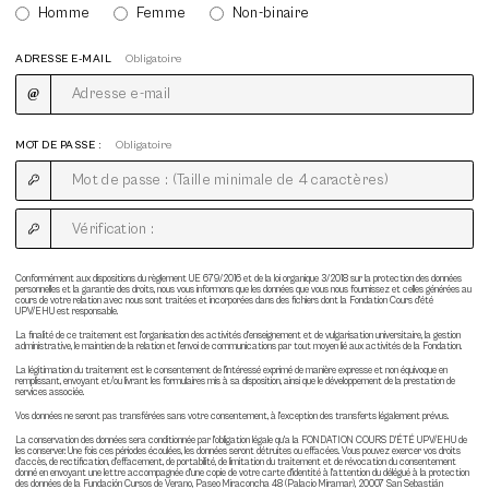
Homme
Femme
Non-binaire
ADRESSE E-MAIL
Obligatoire
MOT DE PASSE :
Obligatoire
Conformément aux dispositions du règlement UE 679/2016 et de la loi organique 3/2018 sur la protection des données
personnelles et la garantie des droits, nous vous informons que les données que vous nous fournissez et celles générées au
cours de votre relation avec nous sont traitées et incorporées dans des fichiers dont la Fondation Cours d'été
UPV/EHU est responsable.
La finalité de ce traitement est l'organisation des activités d'enseignement et de vulgarisation universitaire, la gestion
administrative, le maintien de la relation et l'envoi de communications par tout moyen lié aux activités de la Fondation.
La légitimation du traitement est le consentement de l'intéressé exprimé de manière expresse et non équivoque en
remplissant, envoyant et/ou livrant les formulaires mis à sa disposition, ainsi que le développement de la prestation de
services associée.
Vos données ne seront pas transférées sans votre consentement, à l'exception des transferts légalement prévus.
La conservation des données sera conditionnée par l'obligation légale qu'a la FONDATION COURS D'ÉTÉ UPV/EHU de
les conserver. Une fois ces périodes écoulées, les données seront détruites ou effacées. Vous pouvez exercer vos droits
d'accès, de rectification, d'effacement, de portabilité, de limitation du traitement et de révocation du consentement
donné en envoyant une lettre accompagnée d'une copie de votre carte d'identité à l'attention du délégué à la protection
des données de la Fundación Cursos de Verano, Paseo Miraconcha 48 (Palacio Miramar), 20007 San Sebastián