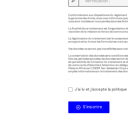
Conformément aux dispositions du règlement UE
la garantie des droits, nous vous informons que
nous sont traitées et incorporées dans des fich
La finalité de ce traitement est l'organisation d
maintien de la relation et l'envoi de communica
La légitimation du traitement est le consentem
envoyant et/ou livrant les formulaires mis à sa 
Vos données ne seront pas transférées sans vot
La conservation des données sera conditionnée
fois ces périodes écoulées, les données seront dé
de portabilité, de limitation du traitement e
de votre carte d'identité à l'attention du dél
(Palacio Miramar), 20007 San Sebastián (Gipuzk
amples informations sur le traitement des donn
.
J’ai lu et j’accepte la politique
S'inscrire