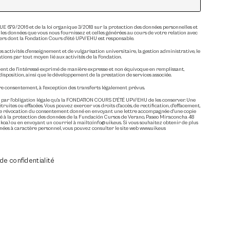
 679/2016 et de la loi organique 3/2018 sur la protection des données personnelles et
 les données que vous nous fournissez et celles générées au cours de votre relation avec
iers dont la Fondation Cours d'été UPV/EHU est responsable.
es activités d'enseignement et de vulgarisation universitaire, la gestion administrative, le
tions par tout moyen lié aux activités de la Fondation.
ent de l'intéressé exprimé de manière expresse et non équivoque en remplissant,
disposition, ainsi que le développement de la prestation de services associée.
re consentement, à l'exception des transferts légalement prévus.
 par l'obligation légale qu'a la FONDATION COURS D'ÉTÉ UPV/EHU de les conserver. Une
truites ou effacées. Vous pouvez exercer vos droits d'accès, de rectification, d'effacement,
t de révocation du consentement donné en envoyant une lettre accompagnée d'une copie
égué à la protection des données de la Fundación Cursos de Verano, Paseo Miraconcha 48
oa) ou en envoyant un courriel à mailto:info@uik.eus. Si vous souhaitez obtenir de plus
ées à caractère personnel, vous pouvez consulter le site web www.uik.eus
 de confidentialité