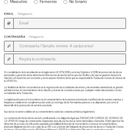
Masculino
Femenino
No binario
EMAIL
Obligatorio
CONTRASEÑA
Obligatorio
En cumplimiento de lo establecido en el reglamento UE 679/2016 y en la ley Orgánica 3/2018 de protección de datos
personales y garantía de los derechos le informamos de que los datos que nos facilita y los que se generan durante la
relación con nosotros; son tratados y se incorporan ficheros de los que es responsable la Fundación Cursos de Verano de
la UPV/EHU.
La finalidad de dichos tratamientos es la organización de actividades docentes y de extensión universitaria, la gestión
administrativa, el mantenimiento de la relación y el envío de comunicaciones por cualquier medio relacionadas con las
actividades de la Fundación.
La legitimación para el tratamiento es el consentimiento de la persona interesada manifestado de manera expresa e
inequívoca mediante la cumplimentación, envío y/o entrega de los formularios puestos a su disposición, así como el
desarrollo de la prestación de servicio asociada.
Sus datos no serán cedidos sin su consentimiento salvo las cesiones previstas legalmente.
La conservación de los datos estará condicionada a la obligación legal que FUNDACION CURSOS DE VERANO DE
LA UPV/EHU tenga de conservarlos. Superados esos plazos los datos serán destruidos o borrados. Podrá ejercitar los
derechos de acceso, rectificación, supresión, portabilidad, limitación de tratamiento y revocar el consentimiento
prestado dirigiendo escrito con copia de su DNI a la atención del Delegado de protección de datos a Fundación Cursos
de Verano, Paseo Miraconcha 48 (Palacio Miramar), 20007 San Sebastián (Gipuzkoa) o enviando un email a