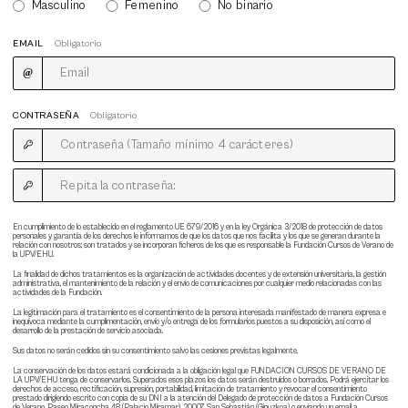
Masculino
Femenino
No binario
EMAIL
Obligatorio
CONTRASEÑA
Obligatorio
En cumplimiento de lo establecido en el reglamento UE 679/2016 y en la ley Orgánica 3/2018 de protección de datos
personales y garantía de los derechos le informamos de que los datos que nos facilita y los que se generan durante la
relación con nosotros; son tratados y se incorporan ficheros de los que es responsable la Fundación Cursos de Verano de
la UPV/EHU.
La finalidad de dichos tratamientos es la organización de actividades docentes y de extensión universitaria, la gestión
administrativa, el mantenimiento de la relación y el envío de comunicaciones por cualquier medio relacionadas con las
actividades de la Fundación.
La legitimación para el tratamiento es el consentimiento de la persona interesada manifestado de manera expresa e
inequívoca mediante la cumplimentación, envío y/o entrega de los formularios puestos a su disposición, así como el
desarrollo de la prestación de servicio asociada.
Sus datos no serán cedidos sin su consentimiento salvo las cesiones previstas legalmente.
La conservación de los datos estará condicionada a la obligación legal que FUNDACION CURSOS DE VERANO DE
LA UPV/EHU tenga de conservarlos. Superados esos plazos los datos serán destruidos o borrados. Podrá ejercitar los
derechos de acceso, rectificación, supresión, portabilidad, limitación de tratamiento y revocar el consentimiento
prestado dirigiendo escrito con copia de su DNI a la atención del Delegado de protección de datos a Fundación Cursos
de Verano, Paseo Miraconcha 48 (Palacio Miramar), 20007 San Sebastián (Gipuzkoa) o enviando un email a