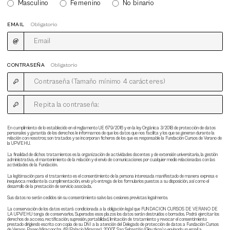
Masculino
Femenino
No binario
EMAIL
Obligatorio
CONTRASEÑA
Obligatorio
En cumplimiento de lo establecido en el reglamento UE 679/2016 y en la ley Orgánica 3/2018 de protección de datos
personales y garantía de los derechos le informamos de que los datos que nos facilita y los que se generan durante la
relación con nosotros; son tratados y se incorporan ficheros de los que es responsable la Fundación Cursos de Verano de
la UPV/EHU.
La finalidad de dichos tratamientos es la organización de actividades docentes y de extensión universitaria, la gestión
administrativa, el mantenimiento de la relación y el envío de comunicaciones por cualquier medio relacionadas con las
actividades de la Fundación.
La legitimación para el tratamiento es el consentimiento de la persona interesada manifestado de manera expresa e
inequívoca mediante la cumplimentación, envío y/o entrega de los formularios puestos a su disposición, así como el
desarrollo de la prestación de servicio asociada.
Sus datos no serán cedidos sin su consentimiento salvo las cesiones previstas legalmente.
La conservación de los datos estará condicionada a la obligación legal que FUNDACION CURSOS DE VERANO DE
LA UPV/EHU tenga de conservarlos. Superados esos plazos los datos serán destruidos o borrados. Podrá ejercitar los
derechos de acceso, rectificación, supresión, portabilidad, limitación de tratamiento y revocar el consentimiento
prestado dirigiendo escrito con copia de su DNI a la atención del Delegado de protección de datos a Fundación Cursos
de Verano, Paseo Miraconcha 48 (Palacio Miramar), 20007 San Sebastián (Gipuzkoa) o enviando un email a