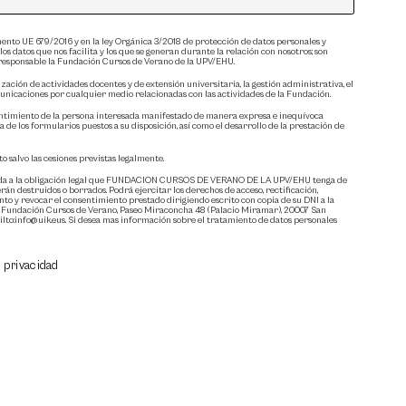
ento UE 679/2016 y en la ley Orgánica 3/2018 de protección de datos personales y
s datos que nos facilita y los que se generan durante la relación con nosotros; son
s responsable la Fundación Cursos de Verano de la UPV/EHU.
zación de actividades docentes y de extensión universitaria, la gestión administrativa, el
unicaciones por cualquier medio relacionadas con las actividades de la Fundación.
sentimiento de la persona interesada manifestado de manera expresa e inequívoca
de los formularios puestos a su disposición, así como el desarrollo de la prestación de
o salvo las cesiones previstas legalmente.
onada a la obligación legal que FUNDACION CURSOS DE VERANO DE LA UPV/EHU tenga de
rán destruidos o borrados. Podrá ejercitar los derechos de acceso, rectificación,
nto y revocar el consentimiento prestado dirigiendo escrito con copia de su DNI a la
a Fundación Cursos de Verano, Paseo Miraconcha 48 (Palacio Miramar), 20007 San
lto:info@uik.eus. Si desea mas información sobre el tratamiento de datos personales
e privacidad