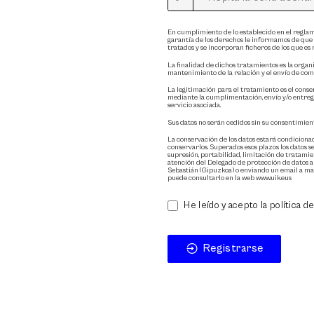
En cumplimiento de lo establecido en el reglam
garantía de los derechos le informamos de que lo
tratados y se incorporan ficheros de los que e
La finalidad de dichos tratamientos es la organi
mantenimiento de la relación y el envío de com
La legitimación para el tratamiento es el con
mediante la cumplimentación, envío y/o entrega 
servicio asociada.
Sus datos no serán cedidos sin su consentimient
La conservación de los datos estará condici
conservarlos. Superados esos plazos los datos se
supresión, portabilidad, limitación de tratamie
atención del Delegado de protección de datos 
Sebastián (Gipuzkoa) o enviando un email a mai
puede consultarlo en la web www.uik.eus
He leído y acepto la política d
Registrarse